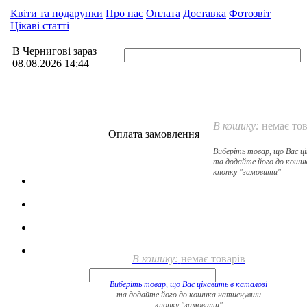
Квіти та подарунки
Про нас
Оплата
Доставка
Фотозвіт
Цікаві статті
В Чернигові зараз
08.08.2026 14:44
В кошику:
немає тов
Оплата замовлення
Виберіть товар, що Вас ц
та додайте його до коши
кнопку "замовити"
В кошику:
немає товарів
Виберіть товар, що Вас цікавить в
каталозі
та додайте його до кошика натиснувши
кнопку "замовити"