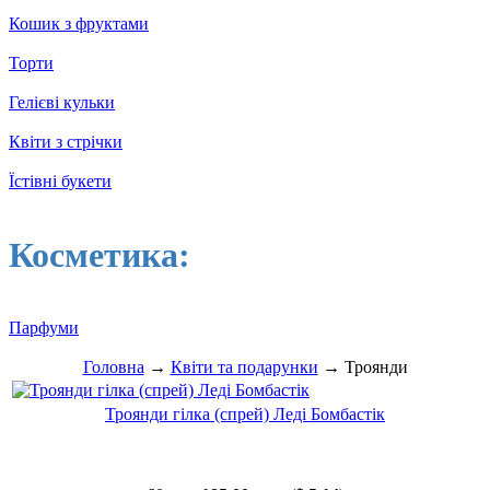
Кошик з фруктами
Торти
Гелієві кульки
Квіти з стрічки
Їстівні букети
Косметика:
Парфуми
Головна
→
Квіти та подарунки
→ Троянди
Троянди гілка (спрей) Леді Бомбастік