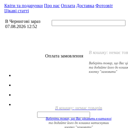
Квіти та подарунки
Про нас
Оплата
Доставка
Фотозвіт
Цікаві статті
В Чернигові зараз
07.08.2026 12:52
В кошику:
немає тов
Оплата замовлення
Виберіть товар, що Вас ц
та додайте його до коши
кнопку "замовити"
В кошику:
немає товарів
Виберіть товар, що Вас цікавить в
каталозі
та додайте його до кошика натиснувши
кнопку "замовити"