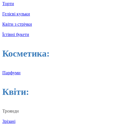
Торти
Гелієві кульки
Квіти з стрічки
Їстівні букети
Косметика:
Парфуми
Квіти:
Троянди
Зрізані