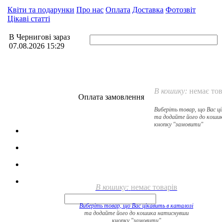
Квіти та подарунки
Про нас
Оплата
Доставка
Фотозвіт
Цікаві статті
В Чернигові зараз
07.08.2026 15:29
В кошику:
немає тов
Оплата замовлення
Виберіть товар, що Вас ц
та додайте його до коши
кнопку "замовити"
В кошику:
немає товарів
Виберіть товар, що Вас цікавить в
каталозі
та додайте його до кошика натиснувши
кнопку "замовити"