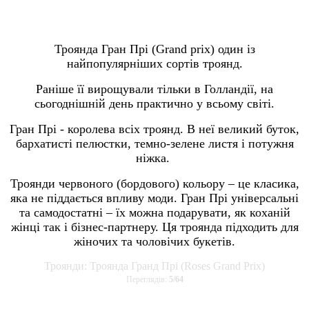
Троянда Гран Прі (Grand prix) один із
найпопулярніших сортів троянд.
Раніше її вирощували тільки в Голландії, на
сьогоднішній день практично у всьому світі.
Гран Прі - королева всіх троянд. В неї великий буток,
бархатисті пелюстки, темно-зелене листя і потужня
ніжка.
Троянди червоного (бордового) кольору – це класика,
яка не піддається впливу моди. Гран Прі універсальні
та самодостатні – їх можна подарувати, як коханій
жінці так і бізнес-партнеру. Ця троянда підходить для
жіночих та чоловічих букетів.
Троянди: Троянда Гранд Прі (Roses Grand Prix)
Переглядів:
5
/
64