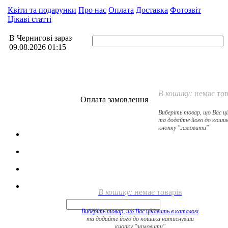
Квіти та подарунки
Про нас
Оплата
Доставка
Фотозвіт
Цікаві статті
В Чернигові зараз
09.08.2026 01:15
В кошику:
немає тов
Оплата замовлення
Виберіть товар, що Вас ц
та додайте його до коши
кнопку "замовити"
В кошику:
немає товарів
Виберіть товар, що Вас цікавить в
каталозі
та додайте його до кошика натиснувши
кнопку "замовити"