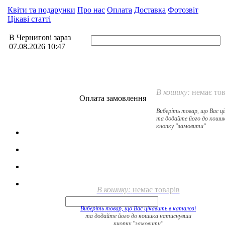
Квіти та подарунки
Про нас
Оплата
Доставка
Фотозвіт
Цікаві статті
В Чернигові зараз
07.08.2026 10:47
В кошику:
немає тов
Оплата замовлення
Виберіть товар, що Вас ц
та додайте його до коши
кнопку "замовити"
В кошику:
немає товарів
Виберіть товар, що Вас цікавить в
каталозі
та додайте його до кошика натиснувши
кнопку "замовити"