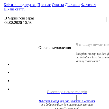
Квіти та подарунки
Про нас
Оплата
Доставка
Фотозвіт
Цікаві статті
В Чернигові зараз
06.08.2026 16:58
В кошику:
немає тов
Оплата замовлення
Виберіть товар, що Вас ц
та додайте його до коши
кнопку "замовити"
В кошику:
немає товарів
Виберіть товар, що Вас цікавить в
каталозі
та додайте його до кошика натиснувши
кнопку "замовити"