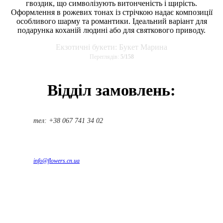
гвоздик, що символізують витонченість і щирість.
Оформлення в рожевих тонах із стрічкою надає композиції
особливого шарму та романтики. Ідеальний варіант для
подарунка коханій людині або для святкового приводу.
Екзотичні букети: Букет Марина
Переглядів:
5
/
158
Відділ замовлень:
тел: +38 067 741 34 02
info@flowers.cn.ua