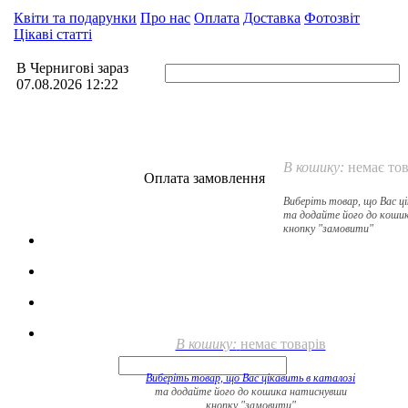
Квіти та подарунки
Про нас
Оплата
Доставка
Фотозвіт
Цікаві статті
В Чернигові зараз
07.08.2026 12:22
В кошику:
немає тов
Оплата замовлення
Виберіть товар, що Вас ц
та додайте його до коши
кнопку "замовити"
В кошику:
немає товарів
Виберіть товар, що Вас цікавить в
каталозі
та додайте його до кошика натиснувши
кнопку "замовити"