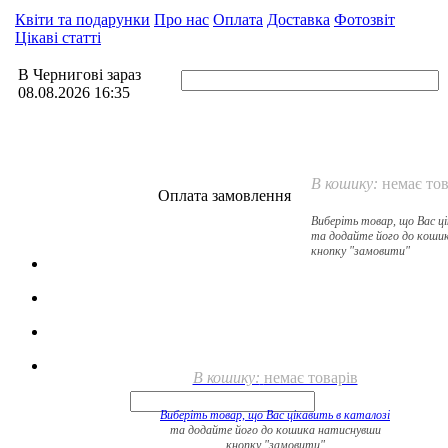
Квіти та подарунки
Про нас
Оплата
Доставка
Фотозвіт
Цікаві статті
В Чернигові зараз
08.08.2026 16:35
В кошику:
немає тов
Оплата замовлення
Виберіть товар, що Вас ц
та додайте його до коши
кнопку "замовити"
В кошику:
немає товарів
Виберіть товар, що Вас цікавить в
каталозі
та додайте його до кошика натиснувши
кнопку "замовити"