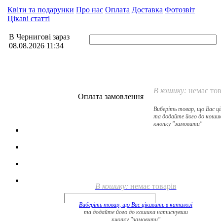
Квіти та подарунки
Про нас
Оплата
Доставка
Фотозвіт
Цікаві статті
В Чернигові зараз
08.08.2026 11:34
В кошику:
немає тов
Оплата замовлення
Виберіть товар, що Вас ц
та додайте його до коши
кнопку "замовити"
В кошику:
немає товарів
Виберіть товар, що Вас цікавить в
каталозі
та додайте його до кошика натиснувши
кнопку "замовити"