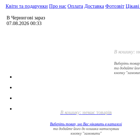
Квіти та подарунки
Про нас
Оплата
Доставка
Фотозвіт
Цікаві
В Чернигові зараз
07.08.2026 00:33
В кошику:
н
Виберіть товар
та додайте йог
кнопку "замови
В кошику:
немає товарів
Виберіть товар, що Вас цікавить в
каталозі
та додайте його до кошика натиснувши
кнопку "замовити"