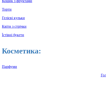
Кошик з фруктами
Торти
Гелієві кульки
Квіти з стрічки
Їстівні букети
Косметика:
Парфуми
Го