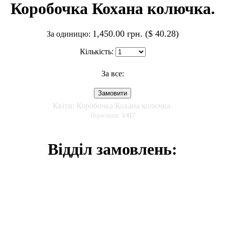
Коробочка Кохана колючка.
1,450.00 грн. ($ 40.28)
За одиницю:
Кількість:
За все:
Квіти: Коробочка Кохана колючка.
Переглядів:
5
/
417
Відділ замовлень: