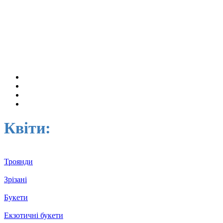
Квіти:
Троянди
Зрізані
Букети
Екзотичні букети