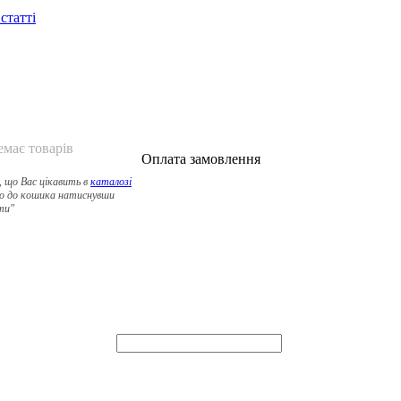
 статті
емає товарів
Оплата замовлення
, що Вас цікавить в
каталозі
о до кошика натиснувши
ти"