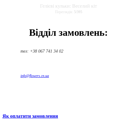
Гелієві кульки: Веселий кіт
Переглядів:
5
/
395
Відділ замовлень:
тел: +38 067 741 34 02
info@flowers.cn.ua
Як оплатити замовлення