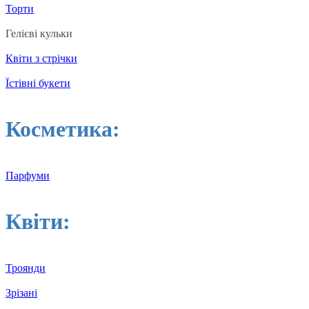
Торти
Гелієві кульки
Квіти з стрічки
Їстівні букети
Косметика:
Парфуми
Квіти:
Троянди
Зрізані