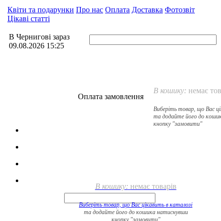
Квіти та подарунки
Про нас
Оплата
Доставка
Фотозвіт
Цікаві статті
В Чернигові зараз
09.08.2026 15:25
В кошику:
немає тов
Оплата замовлення
Виберіть товар, що Вас ц
та додайте його до коши
кнопку "замовити"
В кошику:
немає товарів
Виберіть товар, що Вас цікавить в
каталозі
та додайте його до кошика натиснувши
кнопку "замовити"