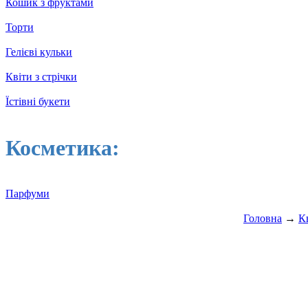
Кошик з фруктами
Торти
Гелієві кульки
Квіти з стрічки
Їстівні букети
Косметика:
Парфуми
Головна
→
К