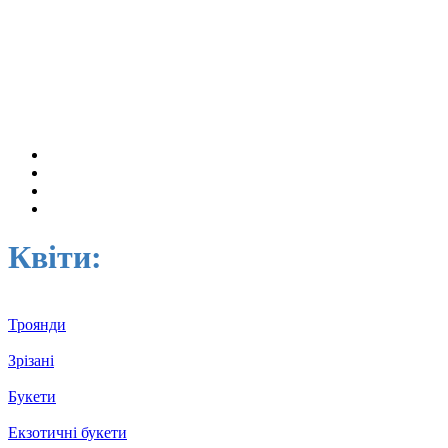
Квіти:
Троянди
Зрізані
Букети
Екзотичні букети