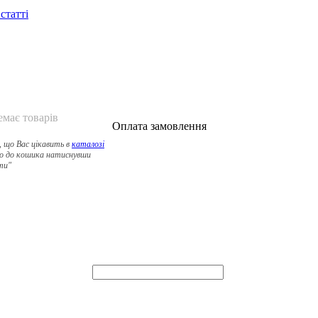
 статті
емає товарів
Оплата замовлення
, що Вас цікавить в
каталозі
о до кошика натиснувши
ти"