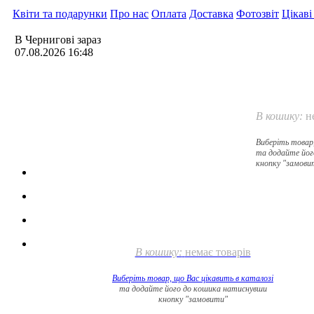
Квіти та подарунки
Про нас
Оплата
Доставка
Фотозвіт
Цікаві
В Чернигові зараз
07.08.2026 16:48
В кошику:
н
Виберіть товар
та додайте йог
кнопку "замови
В кошику:
немає товарів
Виберіть товар, що Вас цікавить в
каталозі
та додайте його до кошика натиснувши
кнопку "замовити"