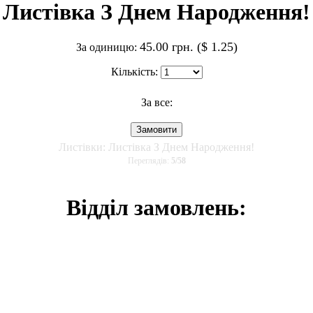
Листівка З Днем Народження!
45.00 грн. ($ 1.25)
За одиницю:
Кількість:
За все:
Листівки: Листівка З Днем Народження!
Переглядів:
5
/
58
Відділ замовлень: