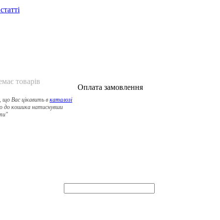
 статті
емає товарів
Оплата замовлення
, що Вас цікавить в
каталозі
о до кошика натиснувши
ти"