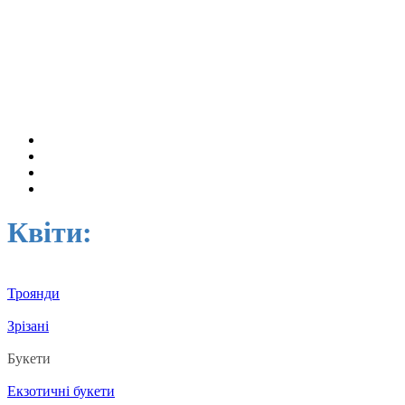
Квіти:
Троянди
Зрізані
Букети
Екзотичні букети