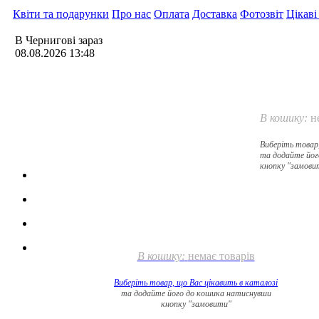
Квіти та подарунки
Про нас
Оплата
Доставка
Фотозвіт
Цікаві
В Чернигові зараз
08.08.2026 13:48
В кошику:
н
Виберіть товар
та додайте йог
кнопку "замови
В кошику:
немає товарів
Виберіть товар, що Вас цікавить в
каталозі
та додайте його до кошика натиснувши
кнопку "замовити"