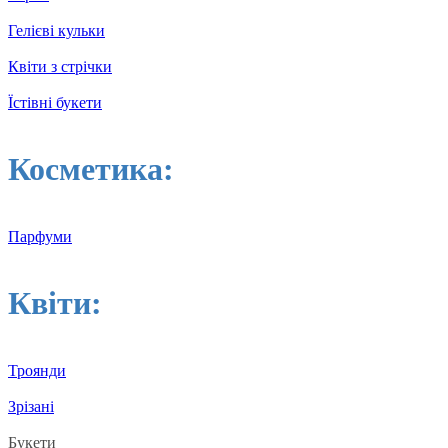
Гелієві кульки
Квіти з стрічки
Їстівні букети
Косметика:
Парфуми
Квіти:
Троянди
Зрізані
Букети