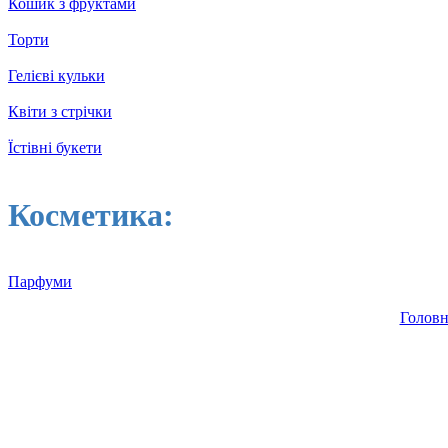
Кошик з фруктами
Торти
Гелієві кульки
Квіти з стрічки
Їстівні букети
Косметика:
Парфуми
Головн