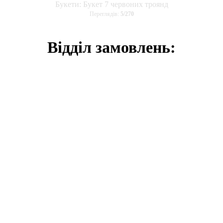
Букети: Букет 7 червоних троянд
Переглядів:
5
/
270
Відділ замовлень: