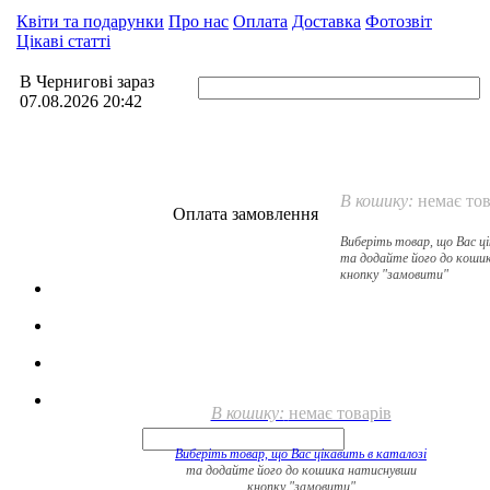
Квіти та подарунки
Про нас
Оплата
Доставка
Фотозвіт
Цікаві статті
В Чернигові зараз
07.08.2026 20:42
В кошику:
немає тов
Оплата замовлення
Виберіть товар, що Вас ц
та додайте його до коши
кнопку "замовити"
В кошику:
немає товарів
Виберіть товар, що Вас цікавить в
каталозі
та додайте його до кошика натиснувши
кнопку "замовити"