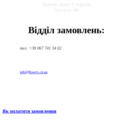
Букети: Букет Стефанія
Переглядів:
5
/
95
Відділ замовлень:
тел: +38 067 741 34 02
info@flowers.cn.ua
Як оплатити замовлення