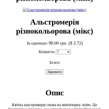
Альстромерія
різнокольорова (мікс)
98.00 грн. ($ 2.72)
За одиницю:
Кількість:
За все:
Опис
Квітка альстромерія схожа на мініатюрну лілію. Це