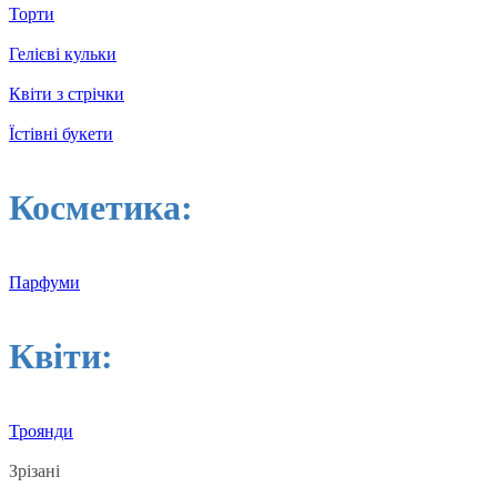
Торти
Гелієві кульки
Квіти з стрічки
Їстівні букети
Косметика:
Парфуми
Квіти:
Троянди
Зрізані