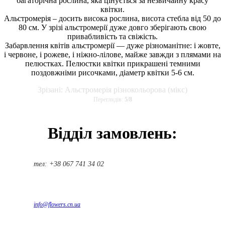
багаторічна рослина, яка цінується за незвичайну красу
квітки.
Альстромерія – досить висока рослина, висота стебла від 50 до
80 см. У зрізі альстромерії дуже довго зберігають свою
привабливість та свіжість.
Забарвлення квітів альстромерії — дуже різноманітне: і жовте,
і червоне, і рожеве, і ніжно-лілове, майже завжди з плямами на
пелюстках. Пелюстки квітки прикрашені темними
поздовжніми рисочками, діаметр квітки 5-6 см.
Зрізані: Альстромерія різнокольорова (мікс)
Переглядів:
5
/
8
Відділ замовлень:
тел: +38 067 741 34 02
info@flowers.cn.ua