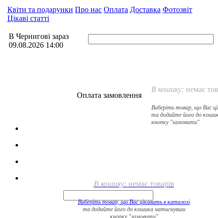
Квіти та подарунки
Про нас
Оплата
Доставка
Фотозвіт
Цікаві статті
В Чернигові зараз
09.08.2026 14:00
В кошику:
немає тов
Оплата замовлення
Виберіть товар, що Вас ц
та додайте його до коши
кнопку "замовити"
В кошику:
немає товарів
Виберіть товар, що Вас цікавить в
каталозі
та додайте його до кошика натиснувши
кнопку "замовити"